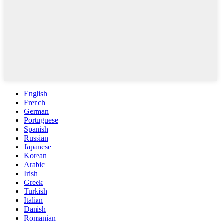
English
French
German
Portuguese
Spanish
Russian
Japanese
Korean
Arabic
Irish
Greek
Turkish
Italian
Danish
Romanian