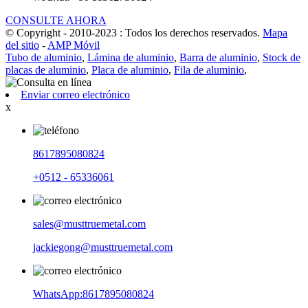
CONSULTE AHORA
© Copyright - 2010-2023 : Todos los derechos reservados.
Mapa
del sitio
-
AMP Móvil
Tubo de aluminio
,
Lámina de aluminio
,
Barra de aluminio
,
Stock de
placas de aluminio
,
Placa de aluminio
,
Fila de aluminio
,
Enviar correo electrónico
x
8617895080824
+0512 - 65336061
sales@musttruemetal.com
jackiegong@musttruemetal.com
WhatsApp:8617895080824